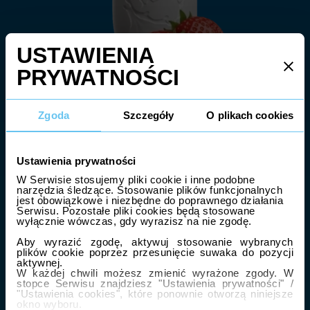
Zgoda
Szczegóły
O plikach cookies
Ustawienia prywatności
W Serwisie stosujemy pliki cookie i inne podobne
narzędzia śledzące. Stosowanie plików funkcjonalnych
jest obowiązkowe i niezbędne do poprawnego działania
Serwisu. Pozostałe pliki cookies będą stosowane
wyłącznie wówczas, gdy wyrazisz na nie zgodę.
Actimel Truskawka
Aby wyrazić zgodę, aktywuj stosowanie wybranych
plików cookie poprzez przesunięcie suwaka do pozycji
aktywnej.
W każdej chwili możesz zmienić wyrażone zgody. W
stopce Serwisu znajdziesz "Ustawienia prywatności" /
"Ustawienia cookies", które ponownie otworzą niniejsze
Jak dbać o zdrowie? Z Actimelem to przyjemne. Sięgnij po
okno wyboru.