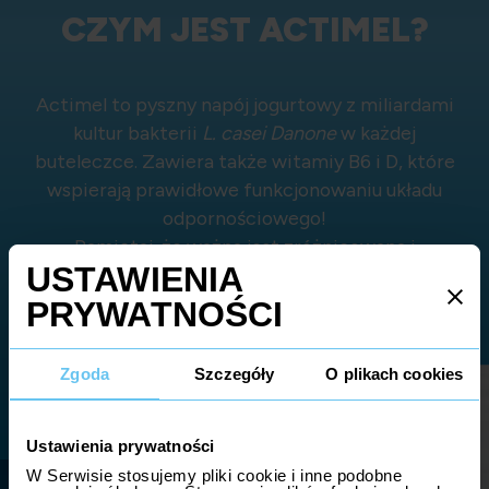
CZYM JEST ACTIMEL?
Actimel to pyszny napój jogurtowy z miliardami
kultur bakterii
L. casei Danone
w każdej
buteleczce. Zawiera także witamiy B6 i D, które
wspierają prawidłowe funkcjonowaniu układu
odpornościowego!
Pamiętaj, że ważna jest zróżnicowana i
zbilansowana dieta oraz zdrowy styl życia
WIĘCEJ O ACTIMEL
Zgoda
Szczegóły
O plikach cookies
Ustawienia prywatności
W Serwisie stosujemy pliki cookie i inne podobne