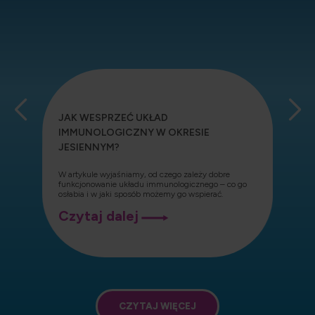
JAK WESPRZEĆ UKŁAD
IMMUNOLOGICZNY W OKRESIE
JESIENNYM?
ę
Z
s
W artykule wyjaśniamy, od czego zależy dobre
d
funkcjonowanie układu immunologicznego – co go
osłabia i w jaki sposób możemy go wspierać.
Jak
Czytaj dalej
wesprzeć
układ
immunologiczny
w
okresie
jesiennym?
CZYTAJ WIĘCEJ