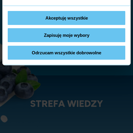
Akceptuję wszystkie
Zapisuję moje wybory
SPRAWDŹ INNE SMAKI
Odrzucam wszystkie dobrowolne
STREFA WIEDZY