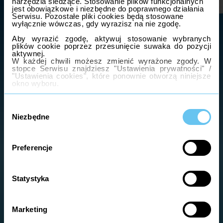
narzędzia śledzące. Stosowanie plików funkcjonalnych
jest obowiązkowe i niezbędne do poprawnego działania
NASZE PRODUKTY
Serwisu. Pozostałe pliki cookies będą stosowane
wyłącznie wówczas, gdy wyrazisz na nie zgodę.
Aby wyrazić zgodę, aktywuj stosowanie wybranych
plików cookie poprzez przesunięcie suwaka do pozycji
aktywnej.
W każdej chwili możesz zmienić wyrażone zgody. W
stopce Serwisu znajdziesz "Ustawienia prywatności" /
"Ustawienia cookies", które ponownie otworzą niniejsze
okno wyboru.
Szczegółowe informacje o stosowaniu cookies
Wybór
znajdziesz w
Polityce cookies
.
zgody
Informacje dotyczące przetwarzania Twoich danych
Niezbędne
osobowych znajdziesz w
Ogólnej Polityce prywatności
oraz Polityce prywatności Usług dodatkowych dostępnej
w stopce Serwisu.
Preferencje
Statystyka
Marketing
KLASYCZNY