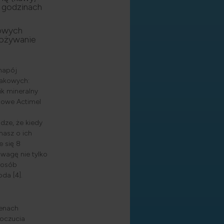
w godzinach
zowych
pożywanie
 napój
makowych:
ik mineralny
rtowe Actimel
dze, że kiedy
nasz o ich
 się 8
uwagę nie tylko
a osób
da [4].
renach
poczucia