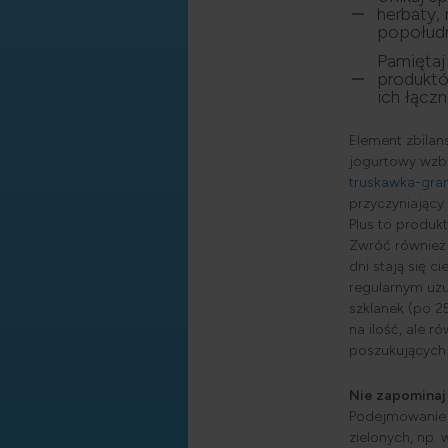
herbaty,
popołudn
Pamiętaj
produktó
ich łączn
Element zbilan
jogurtowy wzb
truskawka-gra
przyczyniający
Plus to produk
Zwróć również 
dni stają się c
regularnym uzu
szklanek (po 2
na ilość, ale 
poszukujących 
Nie zapominaj
Podejmowanie a
zielonych, np.