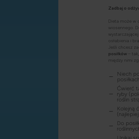
Zadbaj o odży
Dieta może w 
wiosennego. Do
wystarczającej
osłabienia i bra
Jeśli chcesz z
posiłków
– tak
między nimi zg
Niech po
posiłkac
Ćwierć t
ryby (pol
roślin s
Kolejną 
(najlepie
Do posił
roślinny
Unikaj s