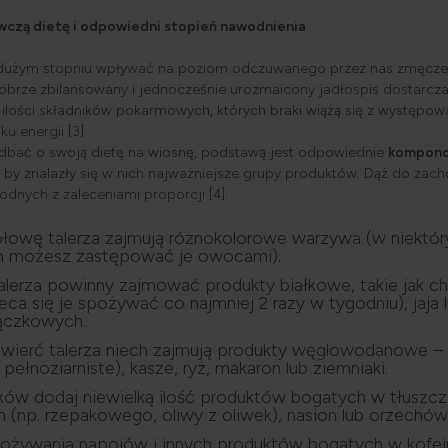
wczą dietę i odpowiedni stopień nawodnienia
dużym stopniu wpływać na poziom odczuwanego przez nas zmęcze
brze zbilansowany i jednocześnie urozmaicony jadłospis dostarcz
 ilości składników pokarmowych, których braki wiążą się z występo
ku energii [3].
adbać o swoją dietę na wiosnę, podstawą jest odpowiednie
kompon
, by znalazły się w nich najważniejsze grupy produktów. Dąż do zac
odnych z zaleceniami proporcji [4]:
łowę talerza zajmują różnokolorowe warzywa (w niektór
h możesz zastępować je owocami).
alerza powinny zajmować produkty białkowe, takie jak c
eca się je spożywać co najmniej 2 razy w tygodniu), jaja 
trączkowych.
ćwierć talerza niech zajmują produkty węglowodanowe 
j pełnoziarniste), kasze, ryż, makaron lub ziemniaki.
ków dodaj niewielką ilość produktów bogatych w tłuszcz
ch (np. rzepakowego, oliwy z oliwek), nasion lub orzechó
pożywania napojów i innych produktów bogatych w kofei