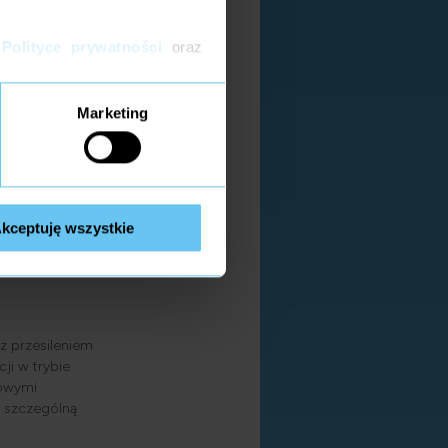
nne?
Polityce prywatności
oraz
ia
. Mogą
). Jeśli po tym
Marketing
rzeń. Lekarz
kceptuję wszystkie
z przesileniem
i w trybie
owymi
ć szczególną