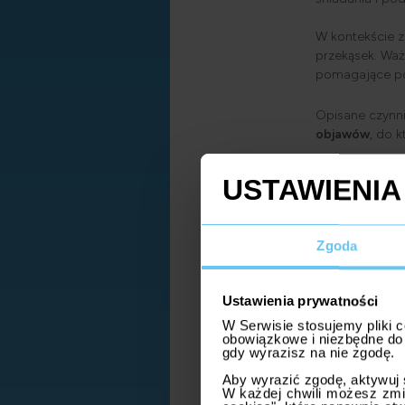
W kontekście 
przekąsek. Waż
pomagające po
Opisane czynn
objawów
, do k
zmęczeni
senność,
trudnośc
Zgoda
zmiennoś
Ustawienia prywatności
obniżeni
W Serwisie stosujemy pliki c
obowiązkowe i niezbędne do 
bóle gło
gdy wyrazisz na nie zgodę.
Aby wyrazić zgodę, aktywuj 
W każdej chwili możesz zmi