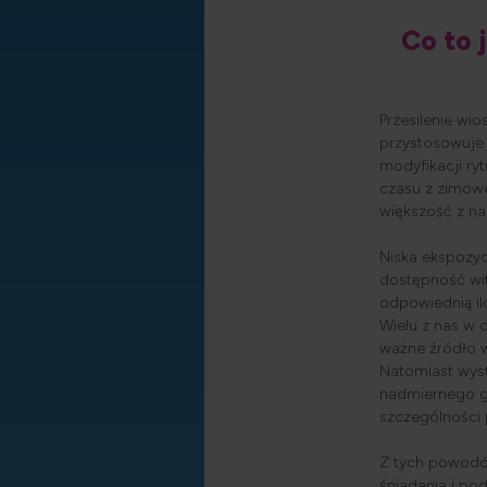
Co to 
Przesilenie wio
przystosowuje 
modyfikacji ry
czasu z zimow
większość z na
Niska ekspozyc
dostępność wit
odpowiednią il
Wielu z nas w
ważne źródło w
Natomiast wys
nadmiernego g
szczególności 
Z tych powodó
śniadania i po