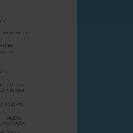
nia
a
waniem uczucia
owanie
howania
ych
hude mięso,
lub nasiona
– pieczywo
 – olejów
w, awokado.
nę (kawy,