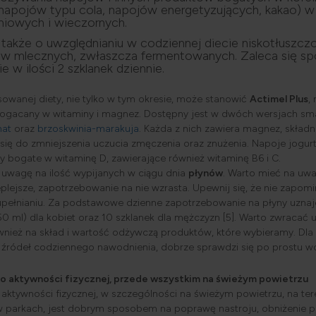
 napojów typu cola, napojów energetyzujących, kakao) 
iowych i wieczornych.
 także o uwzględnianiu w codziennej diecie niskotłuszc
w mlecznych, zwłaszcza fermentowanych. Zaleca się s
ie w ilości 2 szklanek dziennie.
sowanej diety, nie tylko w tym okresie, może stanowić
Actimel Plus
,
ogacany w witaminy i magnez. Dostępny jest w dwóch wersjach s
nat
oraz
brzoskwinia-marakuja
. Każda z nich zawiera magnez, składn
 się do zmniejszenia uczucia zmęczenia oraz znużenia. Napoje jogu
ty bogate w witaminę D, zawierające również witaminę B6 i C.
uwagę na ilość wypijanych w ciągu dnia
płynów
. Warto mieć na uwa
ieplejsze, zapotrzebowanie na nie wzrasta. Upewnij się, że nie zapomi
pełnianiu. Za podstawowe dzienne zapotrzebowanie na płyny uznaje
50 ml) dla kobiet oraz 10 szklanek dla mężczyzn [5]. Warto zwracać 
również na skład i wartość odżywczą produktów, które wybieramy. Dl
źródeł codziennego nawodnienia, dobrze sprawdzi się po prostu wo
 o aktywności fizycznej, przede wszystkim na świeżym powietrzu
ktywności fizycznej, w szczególności na świeżym powietrzu, na te
 w parkach, jest dobrym sposobem na poprawę nastroju, obniżenie 