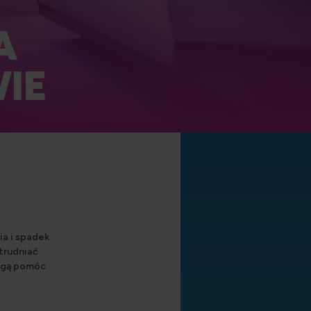
A
IE
a i spadek
utrudniać
mogą pomóc