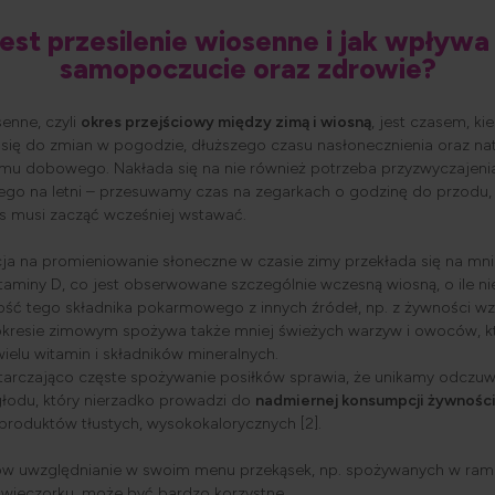
jest przesilenie wiosenne i jak wpływa
samopoczucie oraz zdrowie?
senne, czyli
okres przejściowy między zimą i wiosną
, jest czasem, k
się do zmian w pogodzie, dłuższego czasu nasłonecznienia oraz na
tmu dobowego. Nakłada się na nie również potrzeba przyzwyczajeni
ego na letni – przesuwamy czas na zegarkach o godzinę do przodu,
s musi zacząć wcześniej wstawać.
ja na promieniowanie słoneczne w czasie zimy przekłada się na mni
aminy D, co jest obserwowane szczególnie wczesną wiosną, o ile n
ość tego składnika pokarmowego z innych źródeł, np. z żywności wz
 okresie zimowym spożywa także mniej świeżych warzyw i owoców, k
ielu witamin i składników mineralnych.
tarczająco częste spożywanie posiłków sprawia, że unikamy odczu
łodu, który nierzadko prowadzi do
nadmiernej konsumpcji żywnośc
produktów tłustych, wysokokalorycznych [2].
w uwzględnianie w swoim menu przekąsek, np. spożywanych w rama
dwieczorku, może być bardzo korzystne.