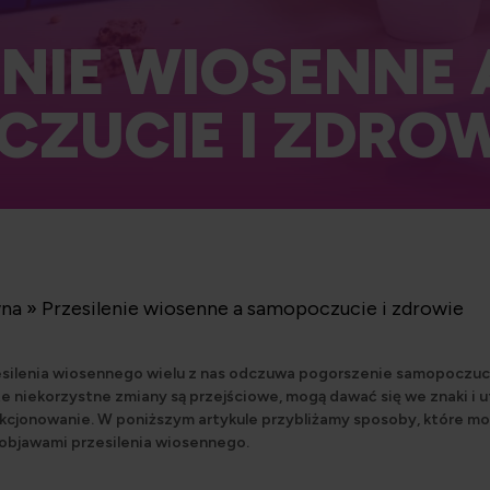
ENIE WIOSENNE 
ZUCIE I ZDROW
wna
»
Przesilenie wiosenne a samopoczucie i zdrowie
esilenia wiosennego wielu z nas odczuwa pogorszenie samopoczuci
te niekorzystne zmiany są przejściowe, mogą dawać się we znaki i 
kcjonowanie. W poniższym artykule przybliżamy sposoby, które 
 objawami przesilenia wiosennego.