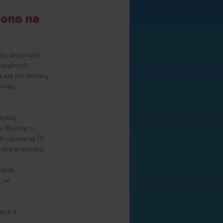
 ono na
iedy organizm
turalnych
a się do zmiany
 więc
ejszą
ie dbamy o
bogacanej [1].
tóre stanowią
wanie
i
, w
ch II