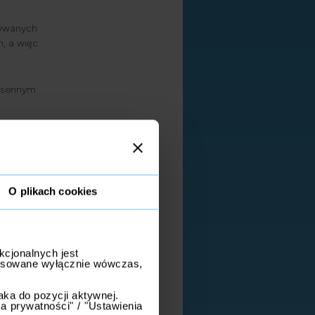
żywanych
, a więc
iosennym
O plikach cookies
kcjonalnych jest
stosowane wyłącznie wówczas,
ka do pozycji aktywnej.
 prywatności" / "Ustawienia