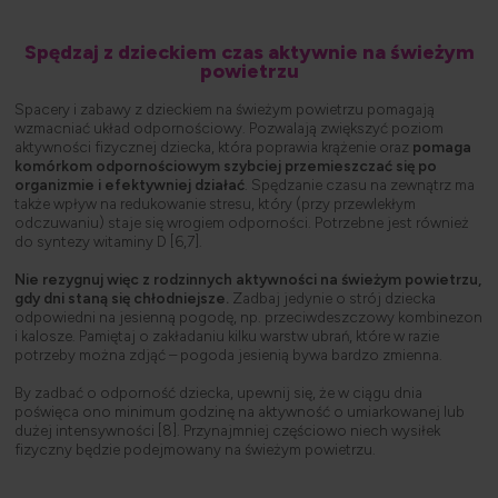
Spędzaj z dzieckiem czas aktywnie na świeżym
powietrzu
Spacery i zabawy z dzieckiem na świeżym powietrzu pomagają
wzmacniać układ odpornościowy. Pozwalają zwiększyć poziom
aktywności fizycznej dziecka, która poprawia krążenie oraz
pomaga
komórkom odpornościowym szybciej przemieszczać się po
organizmie i efektywniej działać
. Spędzanie czasu na zewnątrz ma
także wpływ na redukowanie stresu, który (przy przewlekłym
odczuwaniu) staje się wrogiem odporności. Potrzebne jest również
do syntezy witaminy D [6,7].
Nie rezygnuj więc z rodzinnych aktywności na świeżym powietrzu,
gdy dni staną się chłodniejsze.
Zadbaj jedynie o strój dziecka
odpowiedni na jesienną pogodę, np. przeciwdeszczowy kombinezon
i kalosze. Pamiętaj o zakładaniu kilku warstw ubrań, które w razie
potrzeby można zdjąć – pogoda jesienią bywa bardzo zmienna.
By zadbać o odporność dziecka, upewnij się, że w ciągu dnia
poświęca ono minimum godzinę na aktywność o umiarkowanej lub
dużej intensywności [8]. Przynajmniej częściowo niech wysiłek
fizyczny będzie podejmowany na świeżym powietrzu.