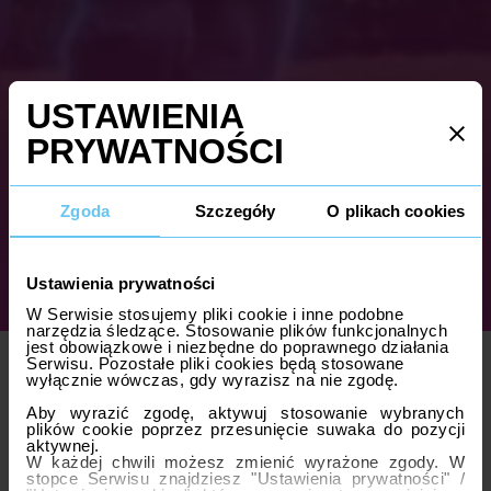
Zgoda
Szczegóły
O plikach cookies
JAK WSPIERAĆ
ODPORNOŚĆ U
Ustawienia prywatności
DZIECKA JESIENIĄ?
W Serwisie stosujemy pliki cookie i inne podobne
narzędzia śledzące. Stosowanie plików funkcjonalnych
jest obowiązkowe i niezbędne do poprawnego działania
Serwisu. Pozostałe pliki cookies będą stosowane
13.10.2025
Publikacja
wyłącznie wówczas, gdy wyrazisz na nie zgodę.
Dieta jest podstawowym elementem zdrowego trybu
Aby wyrazić zgodę, aktywuj stosowanie wybranych
plików cookie poprzez przesunięcie suwaka do pozycji
życia. Planując posiłki dla dziecka, musimy przede wszystkim
aktywnej.
zadbać o to, by były urozmaicone i bogate w witaminy oraz
W każdej chwili możesz zmienić wyrażone zgody. W
składniki mineralne ważne dla funkcjonowania układu
stopce Serwisu znajdziesz "Ustawienia prywatności" /
odpornościowego [1].