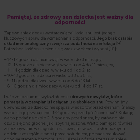
Pamiętaj, że zdrowy sen dziecka jest ważny dla
odporności
Zapewnianie dziecku wystarczającej ilości snu jest jedną z
kluczowych spraw dla wzmacniania odporności.
Jego brak osłabia
układ immunologiczny i zwiększa podatność na infekcje
[9].
Potrzebna ilość snu zmienia się wraz z wiekiem i wynosi [10]:
– 14-17 godzin dla niemowląt w wieku do 3 miesięcy,
– 12-15 godzin dla niemowląt w wieku od 4 do 11 miesięcy,
– 11-14 godzin dla dzieci w wieku od 1 do 2 lat,
– 10-13 godzin dla dzieci w wieku od 3 do 5 lat,
– 9-11 godzin dla dzieci w wieku od 6 do 13 lat,
– 8-10 godzin dla młodzieży w wieku od 14 do 17 lat.
Duże znaczenie ma wykształcenie
zdrowych nawyków, które
pomagają w zasypianiu i osiąganiu głębokiego snu
. Powinniśmy
upewnić się, że dziecko nie spędza wieczorów przed ekranami (należy
wyłączać je przynajmniej 1-2 godziny przed pójściem spać). Kolację
warto podać na około 2-3 godziny przed snem, by zarówno nie
czuło się ono głodne, jak i zbyt najedzone. Warto pamiętać również,
że przebywanie w ciągu dnia na zewnątrz w czasie słonecznych
godzin, szczególnie rano i przed południem, pomaga regulować
dobowe stężenia hormonu snu i ułatwia późniejsze zasypianie w