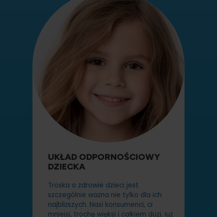
UKŁAD ODPORNOŚCIOWY
DZIECKA
Troska o zdrowie dzieci jest
szczególnie ważna nie tylko dla ich
najbliższych. Nasi konsumenci, ci
mniejsi, trochę więksi i całkiem duzi, już