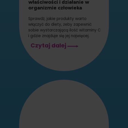
właściwości i działanie w
organizmie człowieka
Sprawdź, jakie produkty warto
włączyć do diety, żeby zapewnić
sobie wystarczającą ilość witaminy C
i gdzie znajduje się jej najwięcej.
Witamina
Czytaj dalej
C
–
rola,
właściwości
i
działanie
w
organizmie
człowieka