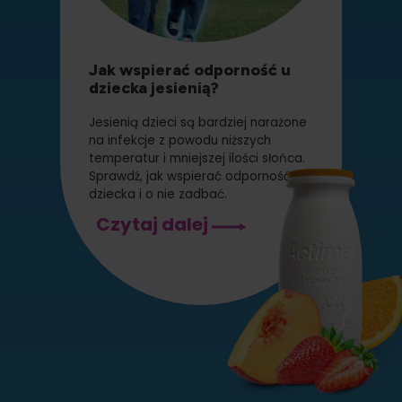
Jak wspierać odporność u
dziecka jesienią?
Jesienią dzieci są bardziej narażone
na infekcje z powodu niższych
temperatur i mniejszej ilości słońca.
Sprawdź, jak wspierać odporność
dziecka i o nie zadbać.
Jak
Czytaj dalej
wspierać
odporność
u
dziecka
jesienią?