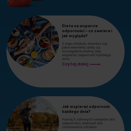
Dieta na wsparcie
odporności – co zawiera i
jak wygląda?
Z tego artykułu dowiesz się,
jakie elementy diety są
szczególnie ważne, aby
wspierać odporność każdego
dnia
Dieta
Czytaj dalej
na
wsparcie
odporności
–
co
zawiera
i
jak
wygląda?
Jak wspierać odporność
każdego dnia?
Poznaj 5 zdrowych nawyków dla
odporności, ważnych dla
zachowania zdrowia.