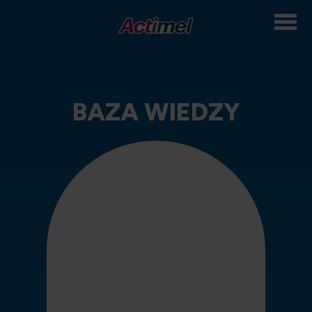
Przejdź
do
treści
BAZA WIEDZY