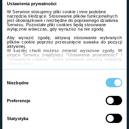
Ustawienia prywatności
W Serwisie stosujemy pliki cookie i inne podobne
narzędzia śledzące. Stosowanie plików funkcjonalnych
Przesilenie wiosenne a
jest obowiązkowe i niezbędne do poprawnego działania
samopoczucie i zdrowie
Serwisu. Pozostałe pliki cookies będą stosowane
wyłącznie wówczas, gdy wyrazisz na nie zgodę.
W poniższym artykule przybliżamy
Aby wyrazić zgodę, aktywuj stosowanie wybranych
sposoby, które mogą pomóc radzić
plików cookie poprzez przesunięcie suwaka do pozycji
sobie z objawami przesilenia
aktywnej.
W każdej chwili możesz zmienić wyrażone zgody. W
wiosennego.
stopce Serwisu znajdziesz "Ustawienia prywatności" /
Przesilenie
Czytaj dalej
"Ustawienia cookies", które ponownie otworzą niniejsze
okno wyboru.
wiosenne
a
Szczegółowe informacje o stosowaniu cookies
Wybór
samopoczucie
znajdziesz w
Polityce cookies
.
zgody
Informacje dotyczące przetwarzania Twoich danych
i
Niezbędne
osobowych znajdziesz w
Ogólnej Polityce prywatności
zdrowie
oraz Polityce prywatności Usług dodatkowych dostępnej
w stopce Serwisu.
Preferencje
Statystyka