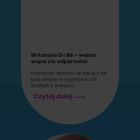
Witamina D i B6 – ważne
wsparcie odporności
Przeczytaj i dowiedz się więcej o roli
tych witamin w organizmie i ich
źródłach w żywności.
Witamina
Czytaj dalej
D
i
B6
–
ważne
wsparcie
odporności