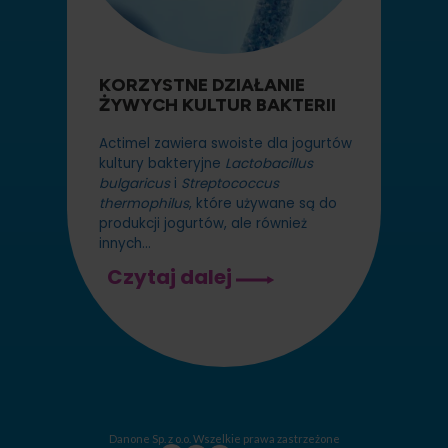
KORZYSTNE DZIAŁANIE
ŻYWYCH KULTUR BAKTERII
Actimel zawiera swoiste dla jogurtów
kultury bakteryjne
Lactobacillus
bulgaricus
i
Streptococcus
thermophilus
, które używane są do
produkcji jogurtów, ale również
innych…
KORZYSTNE
Czytaj dalej
DZIAŁANIE
ŻYWYCH
KULTUR
BAKTERII
Danone Sp. z o.o. Wszelkie prawa zastrzeżone