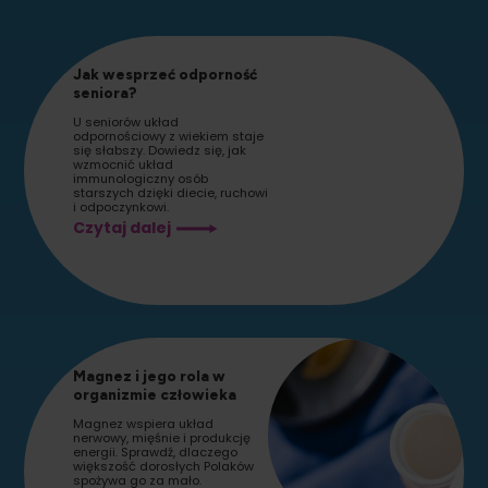
Jak wesprzeć odporność
seniora?
U seniorów układ
odpornościowy z wiekiem staje
się słabszy. Dowiedz się, jak
wzmocnić układ
immunologiczny osób
starszych dzięki diecie, ruchowi
i odpoczynkowi.
Jak
Czytaj dalej
wesprzeć
odporność
seniora?
Magnez i jego rola w
organizmie człowieka
Magnez wspiera układ
nerwowy, mięśnie i produkcję
energii. Sprawdź, dlaczego
większość dorosłych Polaków
spożywa go za mało.