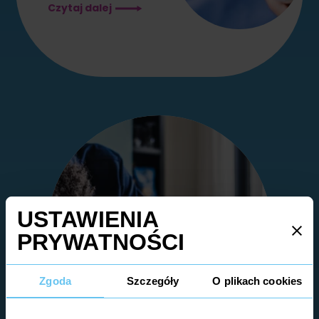
Magnez
Czytaj dalej
i
jego
rola
w
organizmie
człowieka
Zgoda
Szczegóły
O plikach cookies