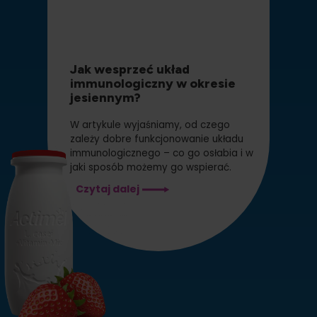
Jak wesprzeć układ
immunologiczny w okresie
jesiennym?
W artykule wyjaśniamy, od czego
zależy dobre funkcjonowanie układu
immunologicznego – co go osłabia i w
jaki sposób możemy go wspierać.
Jak
Czytaj dalej
wesprzeć
układ
immunologiczny
w
okresie
jesiennym?